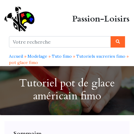
Passion-Loisirs
Accueil
»
Modelage
»
Tuto fimo
»
Tutoriels sucreries fimo
»
pot glace fimo
Tutoriel pot de glace
américain fimo
Sommaire