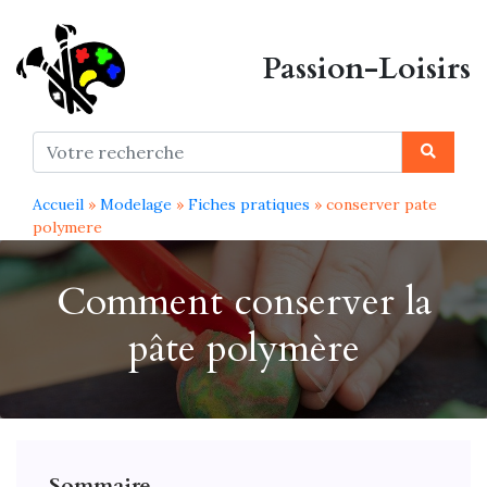
Passion-Loisirs
Accueil
»
Modelage
»
Fiches pratiques
» conserver pate
polymere
Comment conserver la
pâte polymère
Sommaire