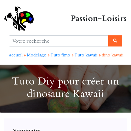
Passion-Loisirs
Accueil
»
Modelage
»
Tuto fimo
»
Tuto kawaii
» dino kawaii
Tuto Diy pour créer un
dinosaure Kawaii
Sommaire